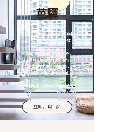
​芭驛
2025 全新開幕｜台南安平運河畔
📍 台南市安平區安平路 520 號
坐落於 風景秀麗的安平運河旁，
漫步即可抵達熱鬧的 安平老街，
沉浸在濃厚的台南人文氛圍，
細品在地經典小吃與獨特美食魅力。
✨ 打卡新地標 · 美景與美食一次擁有 ✨
立即訂房